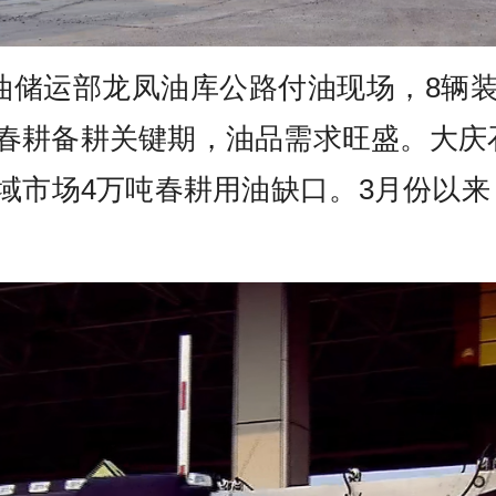
炼油储运部龙凤油库公路付油现场，8辆
春耕备耕关键期，油品需求旺盛。大庆
市场4万吨春耕用油缺口。3月份以来，
。